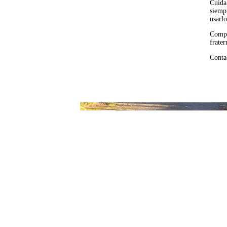
Cuida
siemp
usarlo
Compa
frate
Contac