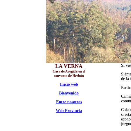
LA VERNA
Si vie
Casa de Acogida en el
Siénte
convento de Herbón
de la 
Inicio web
Partic
Bienvenido
Camin
comuni
Entre nosotros
Colabo
Web Provincia
si est
econó
juzgu