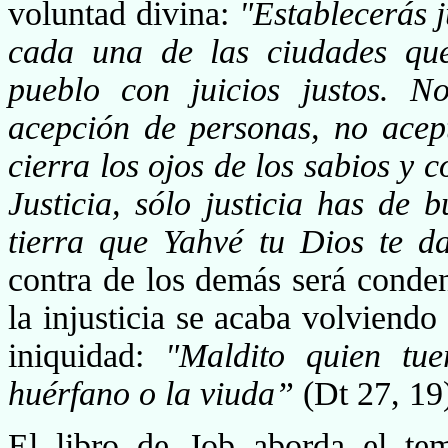
vo­luntad divina:
"Establecerás j
cada una de las ciudades que
pueblo con juicios justos. N
acepción de personas, no acep
cierra los ojos de los sabios y 
Justi­cia, sólo justicia has de
tierra que Yahvé tu Dios te 
contra de los demás será conden
la injusticia se acaba volviendo
iniquidad:
"Maldito quien tue
huérfano o la viuda”
(Dt 27, 19
El libro de Job aborda el tem